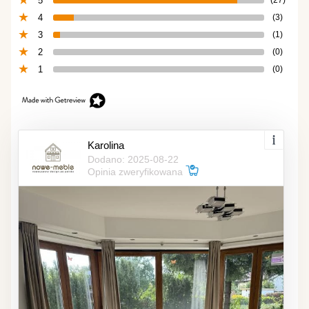
5
4
(3)
3
(1)
2
(0)
1
(0)
Karolina
Dodano: 2025-08-22
Opinia zweryfikowana