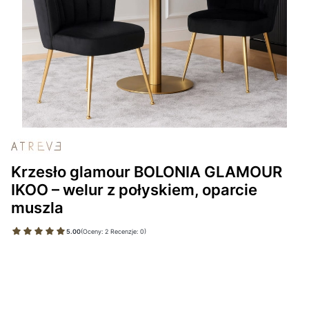
Krzesło glamour BOLONIA GLAMOUR
IKOO – welur z połyskiem, oparcie
muszla
5.00
(Oceny: 2 Recenzje: 0)
Wybierz wariant produktu:
Poszczególne warianty mogą różnić się ceną