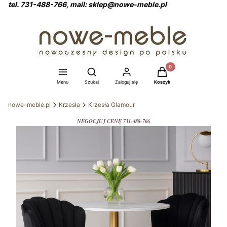
tel. 731-488-766, mail: sklep@nowe-meble.pl
Produkty w koszyku: 0
Otwórz wyszukiwarkę
Menu
Szukaj
Zaloguj się
Koszyk
nowe-meble.pl
Krzesła
Krzesła Glamour
NEGOCJUJ CENĘ 731-488-766