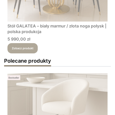
Stół GALATEA – biały marmur / złota noga połysk |
polska produkcja
Cena
5 990,00 zł
Zobacz produkt
Polecane produkty
Bestseller