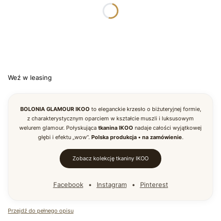
*
TKANINA IKOO
Wybierz
*
WYBARWIENIE NÓG
Wybierz
Weź w leasing
BOLONIA GLAMOUR IKOO
to eleganckie krzesło o biżuteryjnej formie,
z charakterystycznym oparciem w kształcie muszli i luksusowym
welurem glamour. Połyskująca
tkanina IKOO
nadaje całości wyjątkowej
głębi i efektu „wow”.
Polska produkcja • na zamówienie
.
Zobacz kolekcję tkaniny IKOO
Facebook
•
Instagram
•
Pinterest
Przejdź do pełnego opisu