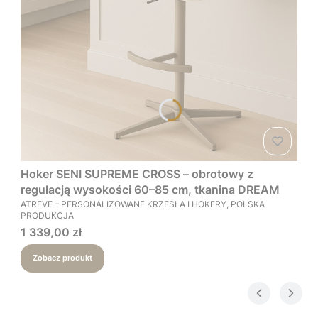
Hoker SENI SUPREME CROSS – obrotowy z
regulacją wysokości 60–85 cm, tkanina DREAM
PRODUCENT
ATREVE – PERSONALIZOWANE KRZESŁA I HOKERY, POLSKA
PRODUKCJA
Cena
1 339,00 zł
Zobacz produkt