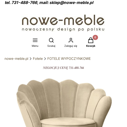
tel. 731-488-766, mail: sklep@nowe-meble.pl
Produkty w koszyku: 0
Otwórz wyszukiwarkę
Menu
Szukaj
Zaloguj się
Koszyk
nowe-meble.pl
Fotele
FOTELE WYPOCZYNKOWE
NEGOCJUJ CENĘ 731-488-766