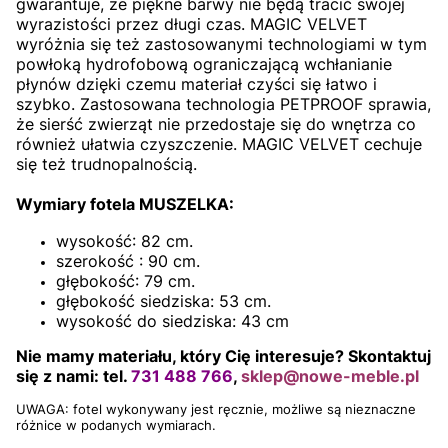
gwarantuje, że piękne barwy nie będą tracić swojej
wyrazistości przez długi czas. MAGIC VELVET
wyróżnia się też zastosowanymi technologiami w tym
powłoką hydrofobową ograniczającą wchłanianie
płynów dzięki czemu materiał czyści się łatwo i
szybko. Zastosowana technologia PETPROOF sprawia,
że sierść zwierząt nie przedostaje się do wnętrza co
również ułatwia czyszczenie. MAGIC VELVET cechuje
się też trudnopalnością.
Wymiary fotela MUSZELKA:
wysokość: 82 cm.
szerokość : 90 cm.
głębokość: 79 cm.
głębokość siedziska: 53 cm.
wysokość do siedziska: 43 cm
Nie mamy materiału, który Cię interesuje? Skontaktuj
się z nami:
tel.
731 488 766
,
sklep@nowe-meble.pl
UWAGA: fotel wykonywany jest ręcznie, możliwe są nieznaczne
różnice w podanych wymiarach.