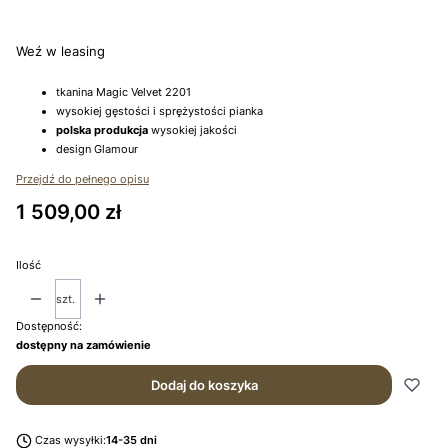
Wybierz
Weź w leasing
tkanina Magic Velvet 2201
wysokiej gęstości i sprężystości pianka
polska produkcja
wysokiej jakości
design Glamour
Przejdź do pełnego opisu
Cena
1 509,00 zł
Ilość
szt.
Dostępność:
dostępny na zamówienie
Dodaj do koszyka
Czas wysyłki:
14-35 dni