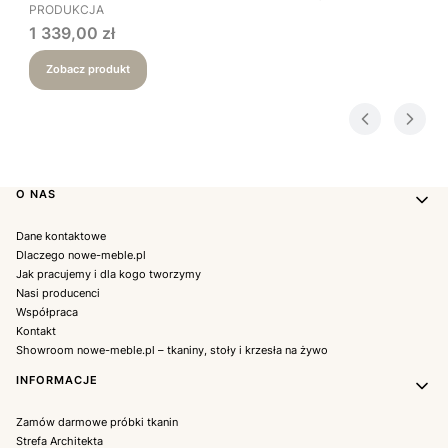
PRODUKCJA
Cena
1 339,00 zł
Zobacz produkt
Linki w stopce
O NAS
Dane kontaktowe
Dlaczego nowe-meble.pl
Jak pracujemy i dla kogo tworzymy
Nasi producenci
Współpraca
Kontakt
Showroom nowe-meble.pl – tkaniny, stoły i krzesła na żywo
INFORMACJE
Zamów darmowe próbki tkanin
Strefa Architekta