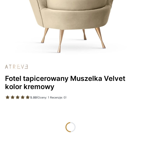
Fotel tapicerowany Muszelka Velvet
kolor kremowy
5.00
(Oceny: 1 Recenzje: 0)
Wybierz wariant produktu:
Poszczególne warianty mogą różnić się ceną
*
WYBARWIENIE NÓG