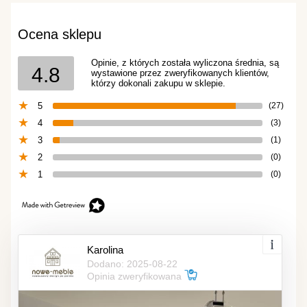
Ocena sklepu
Opinie, z których została wyliczona średnia, są
4.8
wystawione przez zweryfikowanych klientów,
którzy dokonali zakupu w sklepie.
5
(27)
4
(3)
3
(1)
2
(0)
1
(0)
Karolina
Dodano: 2025-08-22
Opinia zweryfikowana