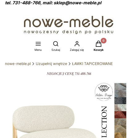
tel. 731-488-766, mail: sklep@nowe-meble.pl
Produkty w koszyku: 0
Otwórz wyszukiwarkę
Menu
Szukaj
Zaloguj się
Koszyk
nowe-meble.pl
Uzupełnij wnętrze
ŁAWKI TAPICEROWANE
NEGOCJUJ CENĘ 731-488-766