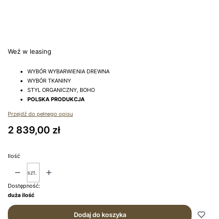
*
WYBARWIENIE NÓG KRZESŁA
Wybierz
Weź w leasing
WYBÓR WYBARWIENIA DREWNA
WYBÓR TKANINY
STYL ORGANICZNY, BOHO
POLSKA PRODUKCJA
Przejdź do pełnego opisu
Cena
2 839,00 zł
Ilość
szt.
Dostępność:
duża ilość
Dodaj do koszyka