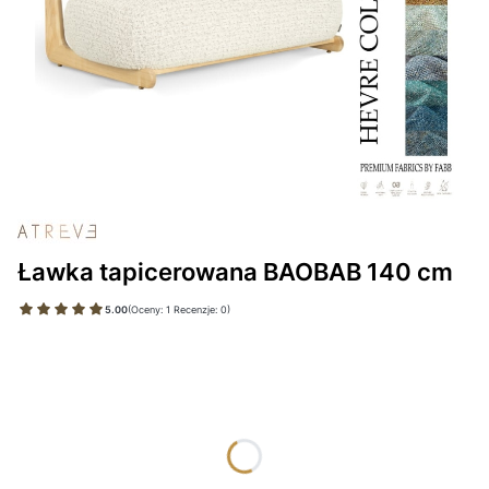
Ławka tapicerowana BAOBAB 140 cm
5.00
(Oceny: 1 Recenzje: 0)
Wybierz wariant produktu:
Poszczególne warianty mogą różnić się ceną
*
TKANINA
Wybierz