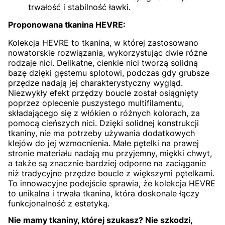
trwałość i stabilność ławki.
Proponowana tkanina HEVRE:
Kolekcja HEVRE to tkanina, w której zastosowano
nowatorskie rozwiązania, wykorzystując dwie różne
rodzaje nici. Delikatne, cienkie nici tworzą solidną
bazę dzięki gęstemu splotowi, podczas gdy grubsze
przędze nadają jej charakterystyczny wygląd.
Niezwykły efekt przędzy boucle został osiągnięty
poprzez oplecenie puszystego multifilamentu,
składającego się z włókien o różnych kolorach, za
pomocą cieńszych nici. Dzięki solidnej konstrukcji
tkaniny, nie ma potrzeby używania dodatkowych
klejów do jej wzmocnienia. Małe pętelki na prawej
stronie materiału nadają mu przyjemny, miękki chwyt,
a także są znacznie bardziej odporne na zaciąganie
niż tradycyjne przędze boucle z większymi pętelkami.
To innowacyjne podejście sprawia, że kolekcja HEVRE
to unikalna i trwała tkanina, która doskonale łączy
funkcjonalność z estetyką.
Nie mamy tkaniny, której szukasz? Nie szkodzi,