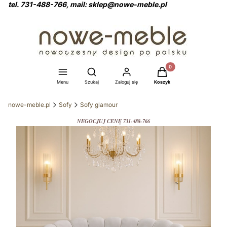
tel. 731-488-766, mail: sklep@nowe-meble.pl
Produkty w koszyku: 0
Otwórz wyszukiwarkę
Menu
Szukaj
Zaloguj się
Koszyk
nowe-meble.pl
Sofy
Sofy glamour
NEGOCJUJ CENĘ 731-488-766