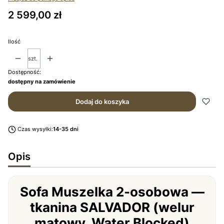
Cena
2 599,00 zł
Ilość
szt.
Dostępność:
dostępny na zamówienie
Dodaj do koszyka
Czas wysyłki:
14-35 dni
Opis
Sofa Muszelka 2-osobowa —
tkanina SALVADOR (welur
matowy, Water Blocked)