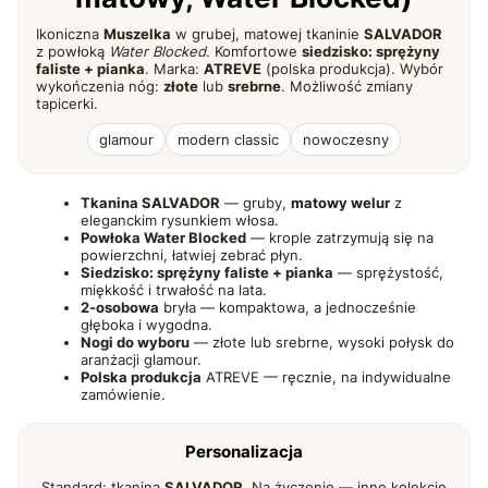
Ikoniczna
Muszelka
w grubej, matowej tkaninie
SALVADOR
z powłoką
Water Blocked
. Komfortowe
siedzisko: sprężyny
faliste + pianka
. Marka:
ATREVE
(polska produkcja). Wybór
wykończenia nóg:
złote
lub
srebrne
. Możliwość zmiany
tapicerki.
glamour
modern classic
nowoczesny
Tkanina SALVADOR
— gruby,
matowy welur
z
eleganckim rysunkiem włosa.
Powłoka Water Blocked
— krople zatrzymują się na
powierzchni, łatwiej zebrać płyn.
Siedzisko: sprężyny faliste + pianka
— sprężystość,
miękkość i trwałość na lata.
2-osobowa
bryła — kompaktowa, a jednocześnie
głęboka i wygodna.
Nogi do wyboru
— złote lub srebrne, wysoki połysk do
aranżacji glamour.
Polska produkcja
ATREVE — ręcznie, na indywidualne
zamówienie.
Personalizacja
Standard: tkanina
SALVADOR
. Na życzenie — inne kolekcje