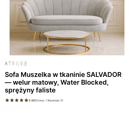
Sofa Muszelka w tkaninie SALVADOR
— welur matowy, Water Blocked,
sprężyny faliste
5.00
(Oceny: 1 Recenzje: 0)
Wybierz wariant produktu:
Poszczególne warianty mogą różnić się ceną