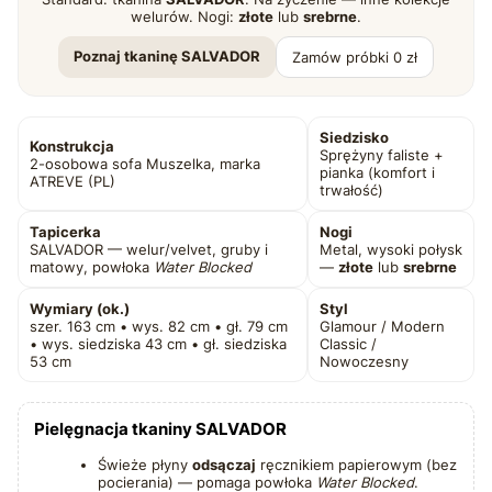
welurów. Nogi:
złote
lub
srebrne
.
Poznaj tkaninę SALVADOR
Zamów próbki 0 zł
Siedzisko
Konstrukcja
Sprężyny faliste +
2-osobowa sofa Muszelka, marka
pianka (komfort i
ATREVE (PL)
trwałość)
Tapicerka
Nogi
SALVADOR — welur/velvet, gruby i
Metal, wysoki połysk
matowy, powłoka
Water Blocked
—
złote
lub
srebrne
Wymiary (ok.)
Styl
szer. 163 cm • wys. 82 cm • gł. 79 cm
Glamour / Modern
• wys. siedziska 43 cm • gł. siedziska
Classic /
53 cm
Nowoczesny
Pielęgnacja tkaniny SALVADOR
Świeże płyny
odsączaj
ręcznikiem papierowym (bez
pocierania) — pomaga powłoka
Water Blocked
.