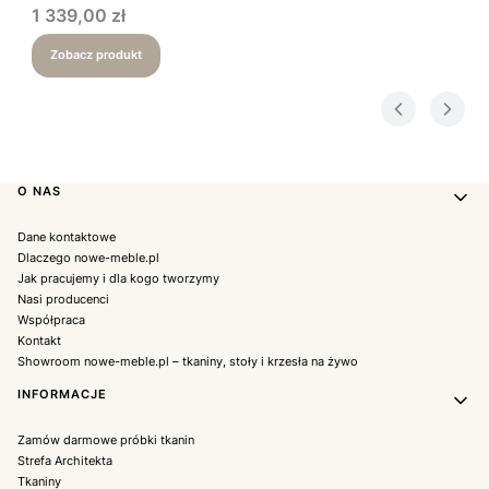
Cena
1 339,00 zł
Zobacz produkt
Linki w stopce
O NAS
Dane kontaktowe
Dlaczego nowe-meble.pl
Jak pracujemy i dla kogo tworzymy
Nasi producenci
Współpraca
Kontakt
Showroom nowe-meble.pl – tkaniny, stoły i krzesła na żywo
INFORMACJE
Zamów darmowe próbki tkanin
Strefa Architekta
Tkaniny