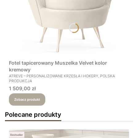
Fotel tapicerowany Muszelka Velvet kolor
kremowy
PRODUCENT
ATREVE – PERSONALIZOWANE KRZESŁA I HOKERY, POLSKA
PRODUKCJA
Cena
1 509,00 zł
Zobacz produkt
Polecane produkty
Bestseller