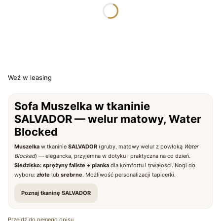
*
TKANINA SALVADOR
Wybierz
*
WYBARWIENIE NÓG
Wybierz
Weź w leasing
Sofa Muszelka w tkaninie
SALVADOR — welur matowy, Water
Blocked
Muszelka
w tkaninie
SALVADOR
(gruby, matowy welur z powłoką
Water
Blocked
) — elegancka, przyjemna w dotyku i praktyczna na co dzień.
Siedzisko: sprężyny faliste + pianka
dla komfortu i trwałości. Nogi do
wyboru:
złote
lub
srebrne
. Możliwość personalizacji tapicerki.
Poznaj tkaninę SALVADOR
Przejdź do pełnego opisu