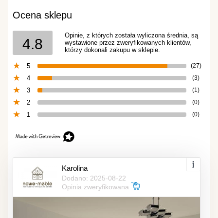
Ocena sklepu
Opinie, z których została wyliczona średnia, są
4.8
wystawione przez zweryfikowanych klientów,
którzy dokonali zakupu w sklepie.
5
(27)
4
(3)
3
(1)
2
(0)
1
(0)
Karolina
Dodano: 2025-08-22
Opinia zweryfikowana