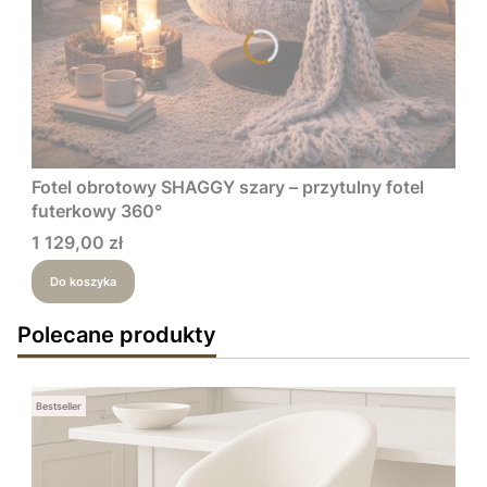
Fotel obrotowy SHAGGY szary – przytulny fotel
futerkowy 360°
Cena
1 129,00 zł
Do koszyka
Polecane produkty
Bestseller