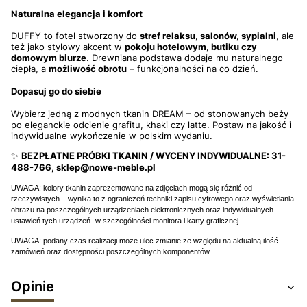
Naturalna elegancja i komfort
DUFFY to fotel stworzony do
stref relaksu, salonów, sypialni
, ale
też jako stylowy akcent w
pokoju hotelowym, butiku czy
domowym biurze
. Drewniana podstawa dodaje mu naturalnego
ciepła, a
możliwość obrotu
– funkcjonalności na co dzień.
Dopasuj go do siebie
Wybierz jedną z modnych tkanin DREAM – od stonowanych beży
po eleganckie odcienie grafitu, khaki czy latte. Postaw na jakość i
indywidualne wykończenie w polskim wydaniu.
✨
BEZPŁATNE PRÓBKI TKANIN / WYCENY INDYWIDUALNE: 31-
488-766, sklep@nowe-meble.pl
UWAGA: kolory tkanin zaprezentowane na zdjęciach mogą się różnić od
rzeczywistych – wynika to z ograniczeń techniki zapisu cyfrowego oraz wyświetlania
obrazu na poszczególnych urządzeniach elektronicznych oraz indywidualnych
ustawień tych urządzeń- w szczególności monitora i karty graficznej.
UWAGA: podany czas realizacji może ulec zmianie ze względu na aktualną ilość
zamówień oraz dostępności poszczególnych komponentów.
Opinie