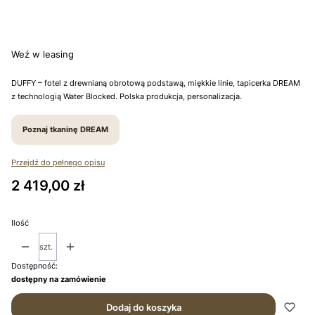
*
TKANINA DREAM
Wybierz
Weź w leasing
DUFFY – fotel z drewnianą obrotową podstawą, miękkie linie, tapicerka DREAM
z technologią Water Blocked. Polska produkcja, personalizacja.
Poznaj tkaninę DREAM
Przejdź do pełnego opisu
Cena
2 419,00 zł
Ilość
szt.
Dostępność:
dostępny na zamówienie
Dodaj do koszyka