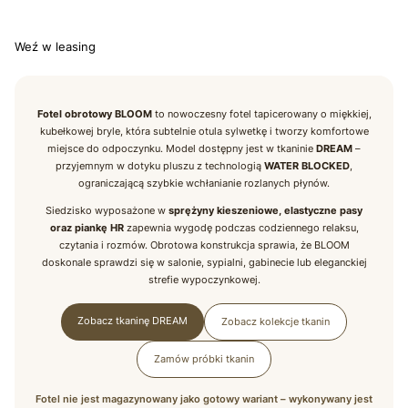
Wybierz
Weź w leasing
Fotel obrotowy BLOOM
to nowoczesny fotel tapicerowany o miękkiej,
kubełkowej bryle, która subtelnie otula sylwetkę i tworzy komfortowe
miejsce do odpoczynku. Model dostępny jest w tkaninie
DREAM
–
przyjemnym w dotyku pluszu z technologią
WATER BLOCKED
,
ograniczającą szybkie wchłanianie rozlanych płynów.
Siedzisko wyposażone w
sprężyny kieszeniowe, elastyczne pasy
oraz piankę HR
zapewnia wygodę podczas codziennego relaksu,
czytania i rozmów. Obrotowa konstrukcja sprawia, że BLOOM
doskonale sprawdzi się w salonie, sypialni, gabinecie lub eleganckiej
strefie wypoczynkowej.
Zobacz tkaninę DREAM
Zobacz kolekcje tkanin
Zamów próbki tkanin
Fotel nie jest magazynowany jako gotowy wariant – wykonywany jest