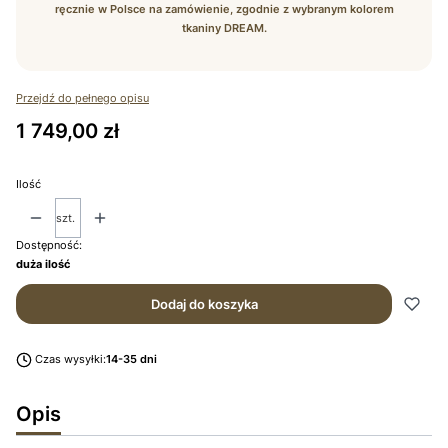
ręcznie w Polsce na zamówienie, zgodnie z wybranym kolorem
tkaniny DREAM.
Przejdź do pełnego opisu
Cena
1 749,00 zł
Ilość
szt.
Dostępność:
duża ilość
Dodaj do koszyka
Czas wysyłki:
14-35 dni
Opis