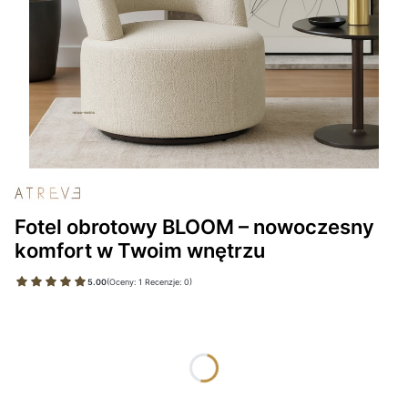
Fotel obrotowy BLOOM – nowoczesny
komfort w Twoim wnętrzu
5.00
(Oceny: 1 Recenzje: 0)
Wybierz wariant produktu:
Poszczególne warianty mogą różnić się ceną
*
TKANINA DREAM