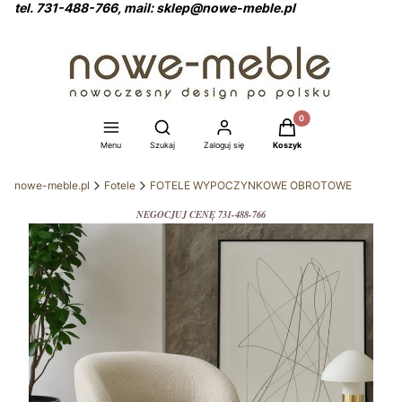
tel. 731-488-766, mail: sklep@nowe-meble.pl
Produkty w koszyku: 0
Otwórz wyszukiwarkę
Menu
Szukaj
Zaloguj się
Koszyk
nowe-meble.pl
Fotele
FOTELE WYPOCZYNKOWE OBROTOWE
NEGOCJUJ CENĘ 731-488-766