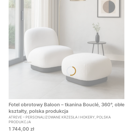
Fotel obrotowy Baloon – tkanina Bouclé, 360°, obłe
kształty, polska produkcja
PRODUCENT
ATREVE – PERSONALIZOWANE KRZESŁA I HOKERY, POLSKA
PRODUKCJA
Cena
1 744,00 zł