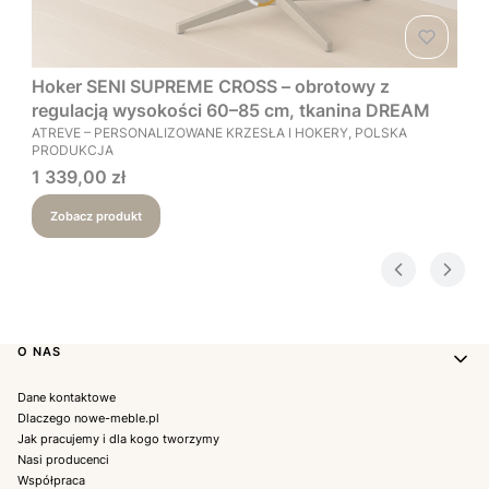
Hoker SENI SUPREME CROSS – obrotowy z
regulacją wysokości 60–85 cm, tkanina DREAM
PRODUCENT
ATREVE – PERSONALIZOWANE KRZESŁA I HOKERY, POLSKA
PRODUKCJA
Cena
1 339,00 zł
Zobacz produkt
Linki w stopce
O NAS
Dane kontaktowe
Dlaczego nowe-meble.pl
Jak pracujemy i dla kogo tworzymy
Nasi producenci
Współpraca