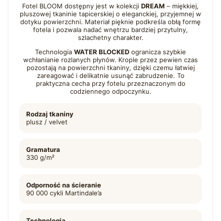
Fotel BLOOM dostępny jest w kolekcji
DREAM
– miękkiej,
pluszowej tkaninie tapicerskiej o eleganckiej, przyjemnej w
dotyku powierzchni. Materiał pięknie podkreśla obłą formę
fotela i pozwala nadać wnętrzu bardziej przytulny,
szlachetny charakter.
Technologia
WATER BLOCKED
ogranicza szybkie
wchłanianie rozlanych płynów. Krople przez pewien czas
pozostają na powierzchni tkaniny, dzięki czemu łatwiej
zareagować i delikatnie usunąć zabrudzenie. To
praktyczna cecha przy fotelu przeznaczonym do
codziennego odpoczynku.
Rodzaj tkaniny
plusz / velvet
Gramatura
330 g/m²
Odporność na ścieranie
90 000 cykli Martindale’a
Technologia