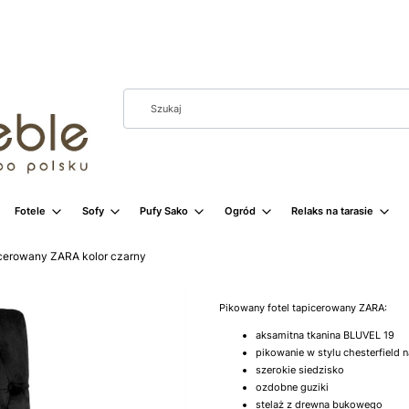
Fotele
Sofy
Pufy Sako
Ogród
Relaks na tarasie
icerowany ZARA kolor czarny
Pikowany fotel tapicerowany ZARA:
aksamitna tkanina BLUVEL 19
pikowanie w stylu chesterfield n
szerokie siedzisko
ozdobne guziki
stelaż z drewna bukowego