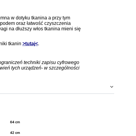
emna w dotyku tkanina a przy tym
spodem oraz łatwość czyszczenia
i na dłuższy włos tkanina mieni się
iki tkanin
>tutaj<
.
ograniczeń techniki zapisu cyfrowego
wień tych urządzeń- w szczególności
64 cm
42 cm