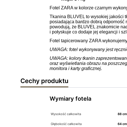
Fotel ZARA w kolorze czarnym wykony
Tkanina BLUVEL to wysokiej jakości tk
posiadająca bardzo dobrą odporność 
powodują, że BLUVEL znakomicie nadaj
i połyskuje co dodaje jej elegancji i sz
Fotel tapicerowany ZARA wykonujemy t
UWAGA: fotel wykonywany jest ręczni
UWAGA: kolory tkanin zaprezentowane 
oraz wyświetlania obrazu na poszczeg
monitora i karty graficznej.
Cechy produktu
Wymiary fotela
Wysokość całkowita
88 c
Głębokość całkowita
64 c