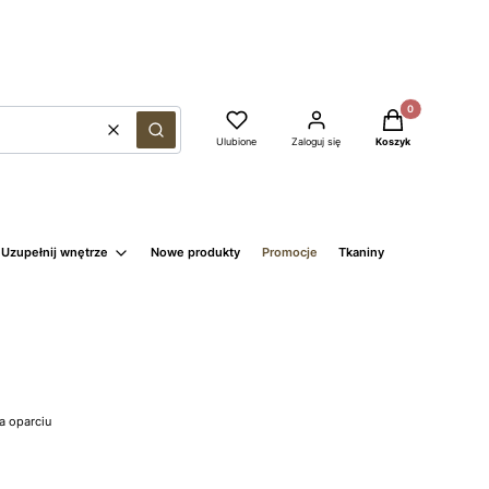
Produkty w kosz
Wyczyść
Szukaj
Ulubione
Zaloguj się
Koszyk
Uzupełnij wnętrze
Nowe produkty
Promocje
Tkaniny
a oparciu