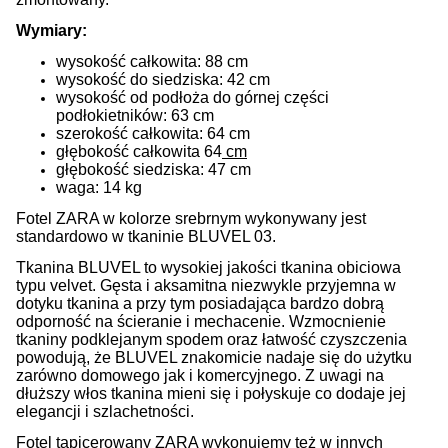
Wymiary:
wysokość całkowita: 88 cm
wysokość do siedziska: 42 cm
wysokość od podłoża do górnej części
podłokietników
: 63 cm
szerokość całkowita: 64 cm
głębokość całkowita 64
cm
głębokość siedziska: 47 cm
waga: 14 kg
Fotel ZARA w kolorze srebrnym wykonywany jest
standardowo w tkaninie BLUVEL 03.
Tkanina BLUVEL to wysokiej jakości tkanina obiciowa
typu velvet. Gęsta i aksamitna niezwykle przyjemna w
dotyku tkanina a przy tym posiadająca bardzo dobrą
odporność na ścieranie i mechacenie. Wzmocnienie
tkaniny podklejanym spodem oraz łatwość czyszczenia
powodują, że BLUVEL znakomicie nadaje się do użytku
zarówno domowego jak i komercyjnego. Z uwagi na
dłuższy włos tkanina mieni się i połyskuje co dodaje jej
elegancji i szlachetności.
Fotel tapicerowany ZARA wykonujemy też w innych