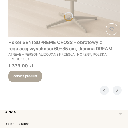
Hoker SENI SUPREME CROSS – obrotowy z
regulacją wysokości 60–85 cm, tkanina DREAM
PRODUCENT
ATREVE – PERSONALIZOWANE KRZESŁA I HOKERY, POLSKA
PRODUKCJA
Cena
1 339,00 zł
Zobacz produkt
Linki w stopce
O NAS
Dane kontaktowe