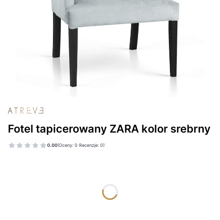
Fotel tapicerowany ZARA kolor srebrny
0.00
(Oceny: 0 Recenzje: 0)
Wybierz wariant produktu:
Poszczególne warianty mogą różnić się ceną
*
KOLOR NÓG
Wybierz