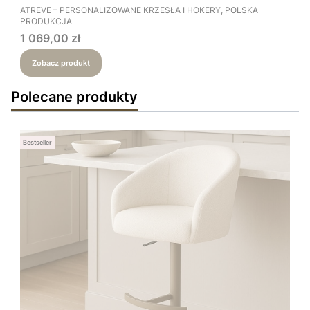
PRODUCENT
ATREVE – PERSONALIZOWANE KRZESŁA I HOKERY, POLSKA
PRODUKCJA
Cena
1 069,00 zł
Zobacz produkt
Polecane produkty
Bestseller