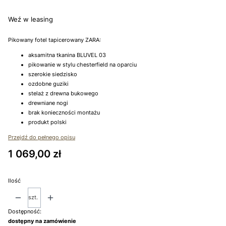
Weź w leasing
Pikowany fotel tapicerowany ZARA:
aksamitna tkanina BLUVEL 03
pikowanie w stylu chesterfield na oparciu
szerokie siedzisko
ozdobne guziki
stelaż z drewna bukowego
drewniane nogi
brak konieczności montażu
produkt polski
Przejdź do pełnego opisu
Cena
1 069,00 zł
Ilość
szt.
Dostępność:
dostępny na zamówienie