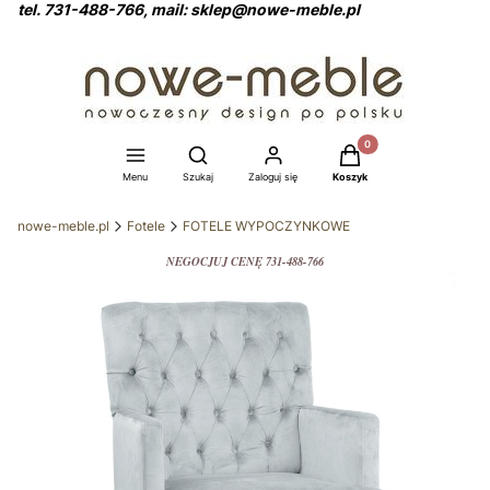
tel. 731-488-766, mail: sklep@nowe-meble.pl
Produkty w koszyku: 0
Otwórz wyszukiwarkę
Menu
Szukaj
Zaloguj się
Koszyk
nowe-meble.pl
Fotele
FOTELE WYPOCZYNKOWE
NEGOCJUJ CENĘ 731-488-766